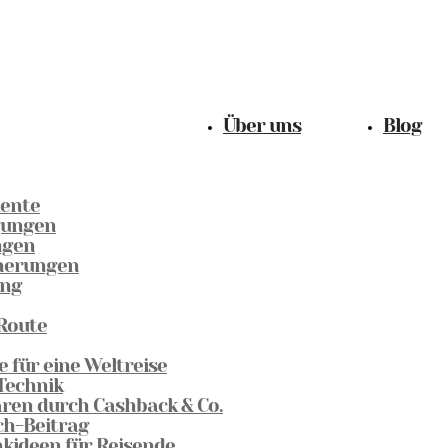
Über uns
Blog
ente
gungen
ngen
cherungen
ung
 Route
te für eine Weltreise
 Technik
paren durch Cashback & Co.
h-Beitrag
nkideen für Reisende