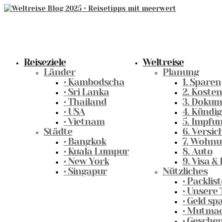
Reiseziele
Weltreise
Länder
Planung
• Kambodscha
1. Sparen
• Sri Lanka
2. Kosten
• Thailand
3. Dokum
• USA
4. Kündi
• Vietnam
5. Impfu
Städte
6. Versi
• Bangkok
7. Wohn
• Kuala Lumpur
8. Auto
• New York
9. Visa &
• Singapur
Nützliches
• Packlis
• Unsere
• Geld s
• Mutmac
• Gesche